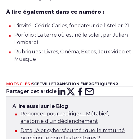
À lire également dans ce numéro :
L’invité : Cédric Carles, fondateur de l'Atelier 21
Porfolio : La terre où est né le soleil, par Julien
Lombardi
Rubriques : Livres, Cinéma, Expos, Jeux video et
Musique
MOTS CLÉS :
SCET
VILLE
TRANSITION ÉNERGÉTIQUE
ENR
Partager cet article
Partager sur
Partager sur
Partager su
Partager s
Lin
X
A lire aussi sur le Blog
Renoncer pour rediriger - Métabief,
anatomie d'un déclenchement
Data, IA et cybersécurité : quelle maturité
numérique pour les territoires ?