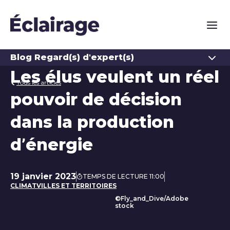
Naviga
Ouvrir
Blog Regard(s) d'expert(s)
Les élus veulent un réel
Tous les articles
pouvoir de décision
dans la production
d’énergie
19 janvier 2023
TEMPS DE LECTURE 11:00
Date de publication
CLIMAT
VILLES ET TERRITOIRES
©Fly_and_Dive/Adobe
stock