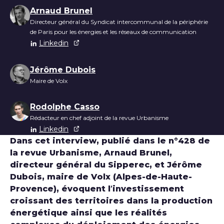
Liste des auteurs
Arnaud Brunel
Directeur général du Syndicat intercommunal de la périphérie
de Paris pour les énergies et les réseaux de communication
Linkedin
Jérôme Dubois
Maire de Volx
Rodolphe Casso
Rédacteur en chef adjoint de la revue Urbanisme
Linkedin
Dans cet interview, publié dans le n°428 de
la revue Urbanisme, Arnaud Brunel,
directeur général du Sipperec, et Jérôme
Dubois, maire de Volx (Alpes-de-Haute-
Provence), évoquent l’investissement
croissant des territoires dans la production
énergétique ainsi que les réalités