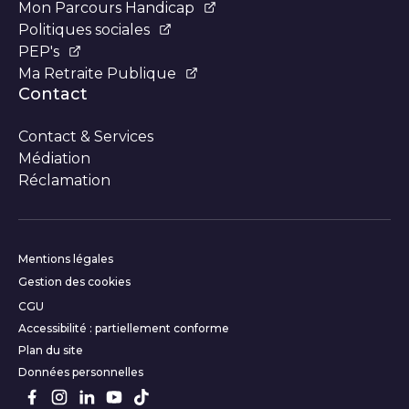
Mon Parcours Handicap
Politiques sociales
PEP's
Ma Retraite Publique
Contact
Contact & Services
Médiation
Réclamation
Informations complémentair
Mentions légales
Gestion des cookies
CGU
Accessibilité : partiellement conforme
Plan du site
Données personnelles
Suivez-nous sur les réseaux s
Facebook
Instagram
LinkedIn
Youtube
TikTok