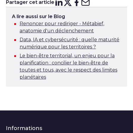
Partager cet article
Partager sur
Partager sur
Partager su
Partager s
Lin
X
A lire aussi sur le Blog
Renoncer pour rediriger - Métabief,
anatomie d'un déclenchement
Data, IA et cybersécurité : quelle maturité
numérique pour les territoires ?
Le bien-être territorial, un enjeu pour la
planification : concilier le bien-être de
toutes et tous, avec le respect des limites
planétaires
Informations