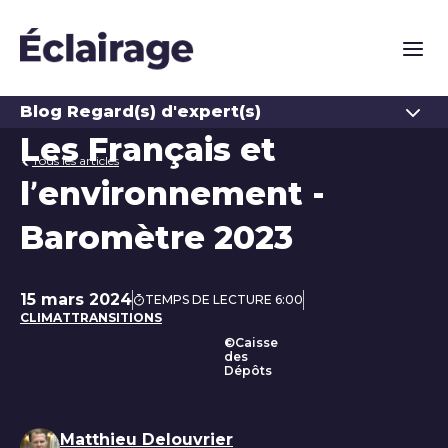
Naviga
Ouvrir
Blog Regard(s) d'expert(s)
Les Français et
Tous les articles
l’environnement -
Baromètre 2023
15 mars 2024
TEMPS DE LECTURE 6:00
Date de publication
CLIMAT
TRANSITIONS
©Caisse
des
Dépôts
Liste des auteurs
Matthieu Delouvrier