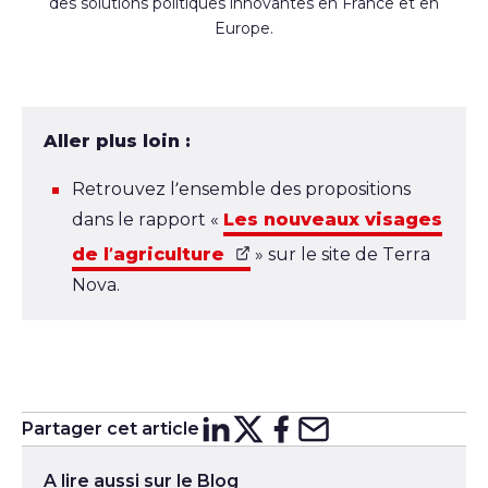
des solutions politiques innovantes en France et en
Europe.
Aller plus loin :
Retrouvez l’ensemble des propositions
dans le rapport «
Les nouveaux visages
de l’agriculture
» sur le site de Terra
Nova.
Partager cet article
Partager sur
Partager sur
Partager su
Partager s
Lin
X
A lire aussi sur le Blog