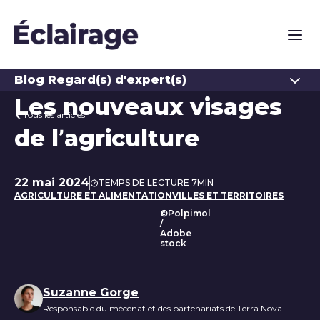
Naviga
Ouvrir
Blog Regard(s) d'expert(s)
Les nouveaux visages
Tous les articles
de l’agriculture
22 mai 2024
TEMPS DE LECTURE 7MIN
Date de publication
AGRICULTURE ET ALIMENTATION
VILLES ET TERRITOIRES
©Polpimol
Maraîcher portant une cag
/
Adobe
stock
Liste des auteurs
Suzanne Gorge
Responsable du mécénat et des partenariats de Terra Nova