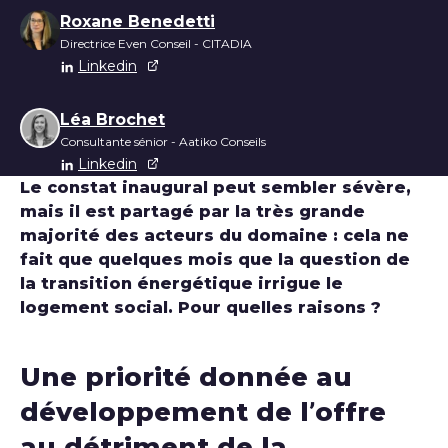
Liste des auteurs
Roxane Benedetti
Directrice Even Conseil - CITADIA
Linkedin
Léa Brochet
Consultante sénior - Aatiko Conseils
Linkedin
Le constat inaugural peut sembler sévère,
mais il est partagé par la très grande
majorité des acteurs du domaine : cela ne
fait que quelques mois que la question de
la transition énergétique irrigue le
logement social. Pour quelles raisons ?
Une priorité donnée au
développement de l’offre
au détriment de la