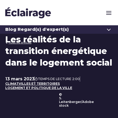
Naviga
Ouvrir
Blog Regard(s) d'expert(s)
Les réalités de la
Tous les articles
transition énergétique
dans le logement social
13 mars 2023
TEMPS DE LECTURE 2:00
Date de publication
CLIMAT
VILLES ET TERRITOIRES
LOGEMENT ET POLITIQUE DE LA VILLE
©
S.
Leitenberger/Adobe
stock