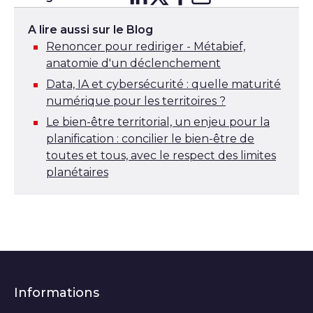
Partager sur
Partager sur
Partager su
Partager s
Lin
X
A lire aussi sur le Blog
Renoncer pour rediriger - Métabief,
anatomie d'un déclenchement
Data, IA et cybersécurité : quelle maturité
numérique pour les territoires ?
Le bien-être territorial, un enjeu pour la
planification : concilier le bien-être de
toutes et tous, avec le respect des limites
planétaires
Informations