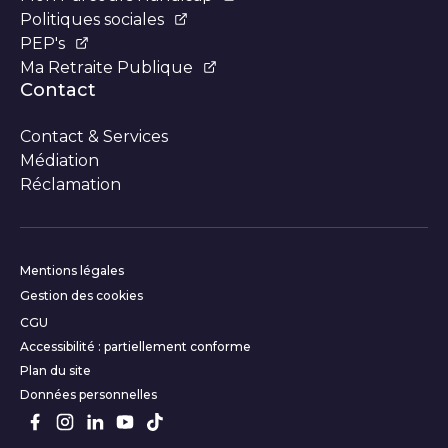
Politiques sociales
PEP's
Ma Retraite Publique
Contact
Contact & Services
Médiation
Réclamation
Informations complémentair
Mentions légales
Gestion des cookies
CGU
Accessibilité : partiellement conforme
Plan du site
Données personnelles
Suivez-nous sur les réseaux s
Facebook
Instagram
LinkedIn
Youtube
TikTok