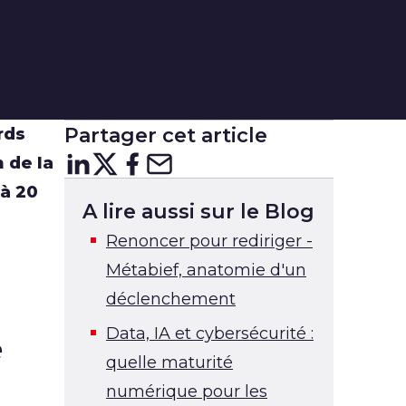
Partager cet article
rds
n de la
Partager sur
Partager sur
Partager sur
Partager sur Courr
LinkedIn
X
Facebo
 à 20
A lire aussi sur le Blog
Renoncer pour rediriger -
Métabief, anatomie d'un
déclenchement
Data, IA et cybersécurité :
e
quelle maturité
numérique pour les