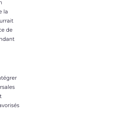
n
 la
urrait
ce de
endant
ntégrer
rsales
t
avorisés