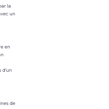
ar la
avec un
re en
an
s d’un
ines de