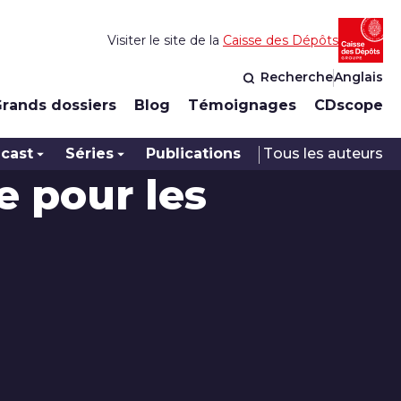
Visiter le site de la
Caisse des Dépôts
Recherche
Anglais
rands dossiers
Blog
Témoignages
CDscope
cast
Séries
Publications
Tous les auteurs
e pour les