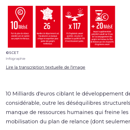
©SCET
Infographie
Infographie
Lire la transcription textuelle de l'image
10 Milliards d’euros ciblant le développement d
considérable, outre les déséquilibres structure
manque de ressources humaines qui freine les dy
mobilisation du plan de relance (dont seulement 