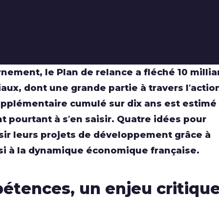
s
ment, le Plan de relance a fléché 10 millia
iaux, dont une grande partie à travers l’actio
supplémentaire cumulé sur dix ans est estimé
t pourtant à s’en saisir. Quatre idées pour
ussir leurs projets de développement grâce à
ainsi à la dynamique économique française.
pétences, un enjeu critiqu