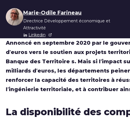
Liste des auteur
Marie-Odile Farineau
Directrice Développement économique et
Attractivité
Linkedin
Annoncé en septembre 2020 par le gouverne
d’euros vers le soutien aux projets territor
Banque des Territoire s. Mais si l’impact 
milliards d’euros, les départements peinen
renforcer la capacité des territoires à ré
l’ingénierie territoriale, et à contribuer 
La disponibilité des com