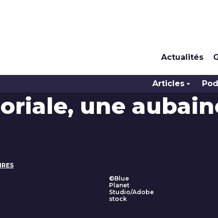
Actualités
G
Articles
Pod
toriale, une aubain
IRES
©Blue
Planet
Studio/Adobe
stock