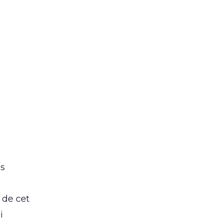
es
 de cet
i