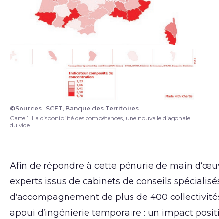
©Sources : SCET, Banque des Territoires
Carte de la disponibilité des compétences, une 
Carte 1. La disponibilité des compétences, une nouvelle diagonale
du vide.
Afin de répondre à cette pénurie de main d’œuvr
experts issus de cabinets de conseils spécialisé
d’accompagnement de plus de 400 collectivités 
appui d’ingénierie temporaire : un impact positif