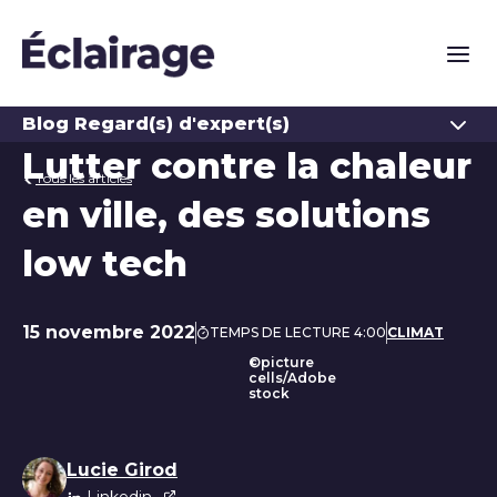
Naviga
Ouvrir
Blog Regard(s) d'expert(s)
Lutter contre la chaleur
Tous les articles
en ville, des solutions
low tech
15 novembre 2022
TEMPS DE LECTURE 4:00
CLIMAT
Date de publication
©picture
cells/Adobe
stock
Liste des auteurs
Lucie Girod
Linkedin