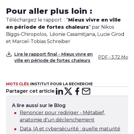
Pour aller plus loin :
Téléchargez le rapport : "
Mieux vivre en ville
en période de fortes chaleurs
" par Nikos
Biggs-Chiropolos, Léonie Casamitjana, Lucie Girod
et Marcel-Tobias Schreiber
Lire le rapport final - Mieux vivre en
PDF - 3.72 Mo
Télécharger
ville en période de fortes chaleurs
MOTS CLÉS :
INSTITUT POUR LA RECHERCHE
Partager cet article
Partager sur
Partager sur
Partager su
Partager s
Lin
X
A lire aussi sur le Blog
Renoncer pour rediriger - Métabief,
anatomie d'un déclenchement
Data, IA et cybersécurité : quelle maturité