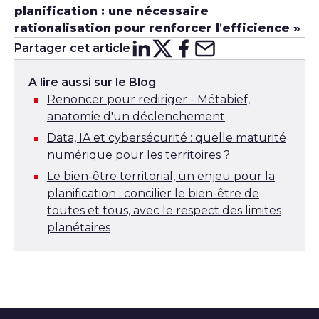
planification : une nécessaire
rationalisation pour renforcer l’efficience
»
Partager cet article
Partager sur
Partager sur
Partager su
Partager s
Lin
X
A lire aussi sur le Blog
Renoncer pour rediriger - Métabief,
anatomie d'un déclenchement
Data, IA et cybersécurité : quelle maturité
numérique pour les territoires ?
Le bien-être territorial, un enjeu pour la
planification : concilier le bien-être de
toutes et tous, avec le respect des limites
planétaires