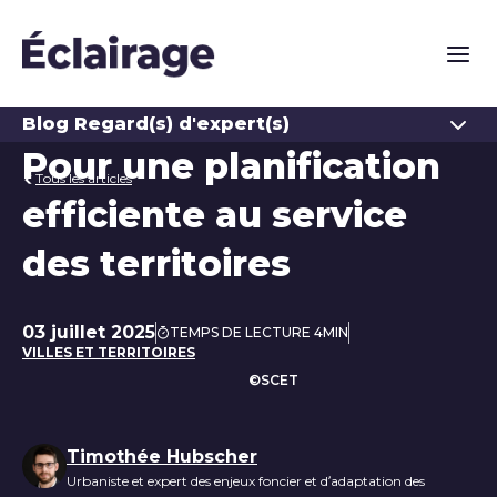
Naviga
Ouvrir
Blog Regard(s) d'expert(s)
Pour une planification
Tous les articles
efficiente au service
des territoires
03 juillet 2025
TEMPS DE LECTURE 4MIN
Date de publication
VILLES ET TERRITOIRES
©SCET
Liste des auteurs
Timothée Hubscher
Urbaniste et expert des enjeux foncier et d’adaptation des