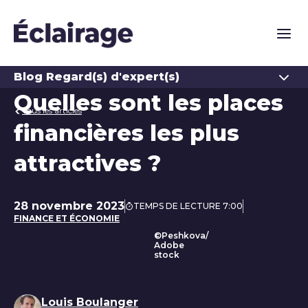
Naviga
Ouvrir
Blog Regard(s) d'expert(s)
Quelles sont les places
Tous les articles
financières les plus
attractives ?
28 novembre 2023
TEMPS DE LECTURE 7:00
Date de publication
FINANCE ET ÉCONOMIE
©Peshkova/
Adobe
stock
Liste des auteurs
Louis Boulanger