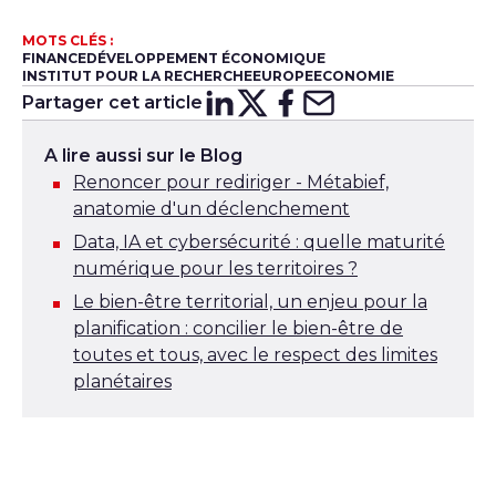
MOTS CLÉS :
FINANCE
DÉVELOPPEMENT ÉCONOMIQUE
INSTITUT POUR LA RECHERCHE
EUROPE
ECONOMIE
Partager cet article
Partager sur
Partager sur
Partager su
Partager s
Lin
X
A lire aussi sur le Blog
Renoncer pour rediriger - Métabief,
anatomie d'un déclenchement
Data, IA et cybersécurité : quelle maturité
numérique pour les territoires ?
Le bien-être territorial, un enjeu pour la
planification : concilier le bien-être de
toutes et tous, avec le respect des limites
planétaires