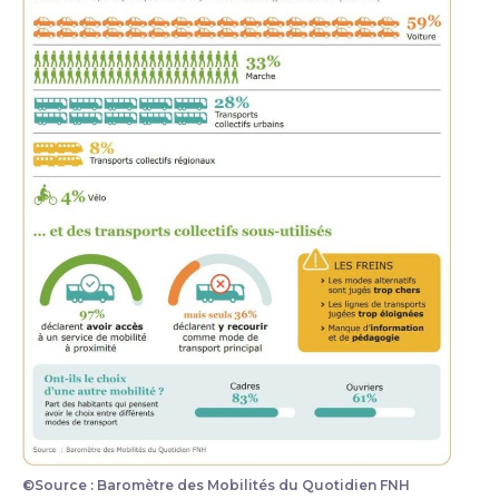
©Source : Baromètre des Mobilités du Quotidien FNH
Infographie illustrant un attachement fort à la voitur