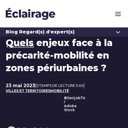
Naviga
Ouvrir
Blog Regard(s) d'expert(s)
Quels enjeux face à la
Tous les articles
précarité-mobilité en
zones périurbaines ?
23 mai 2023
TEMPS DE LECTURE 5:00
Date de publication
VILLES ET TERRITOIRES
MOBILITÉ
©Serijob74
/
Adobe
Stock