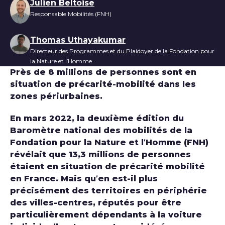
Liste des auteurs
Julien Beltoise
Responsable Mobilités (FNH)
Thomas Uthayakumar
Directeur des Programmes et du Plaidoyer de la Fondation pour
la Nature et l’Homme.
Près de 8 millions de personnes sont en
situation de précarité-mobilité dans les
zones périurbaines.
En mars 2022, la deuxième édition du
Baromètre national des mobilités de la
Fondation pour la Nature et l’Homme (FNH)
révélait que 13,3 millions de personnes
étaient en situation de précarité mobilité
en France. Mais qu’en est-il plus
précisément des territoires en périphérie
des villes-centres, réputés pour être
particulièrement dépendants à la voiture