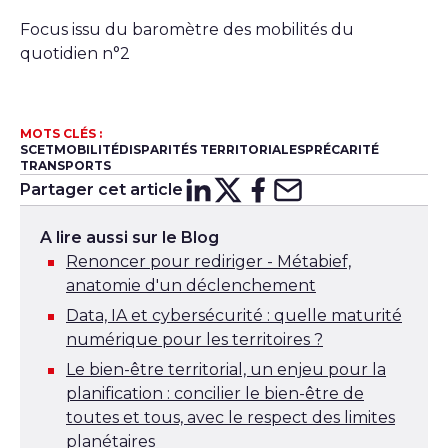
Focus issu du baromètre des mobilités du
quotidien n°2
MOTS CLÉS :
SCET
MOBILITÉ
DISPARITÉS TERRITORIALES
PRÉCARITÉ
TRANSPORTS
Partager cet article
Partager sur
Partager sur
Partager su
Partager s
Lin
X
A lire aussi sur le Blog
Renoncer pour rediriger - Métabief,
anatomie d'un déclenchement
Data, IA et cybersécurité : quelle maturité
numérique pour les territoires ?
Le bien-être territorial, un enjeu pour la
planification : concilier le bien-être de
toutes et tous, avec le respect des limites
planétaires