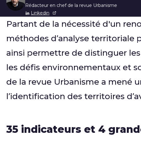
Liste des auteur
Rédacteur en chef de la revue Urbanisme
Linkedin
Partant de la nécessité d'un re
méthodes d’analyse territoriale p
ainsi permettre de distinguer les
les défis environnementaux et soc
de la revue Urbanisme a mené un 
l’identification des territoires d’a
35 indicateurs et 4 gran