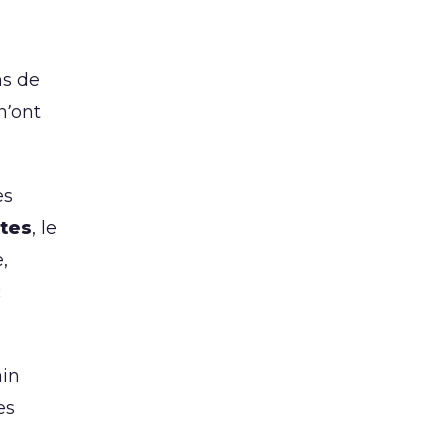
ns de
n’ont
es
tes
, le
,
c
ain
es