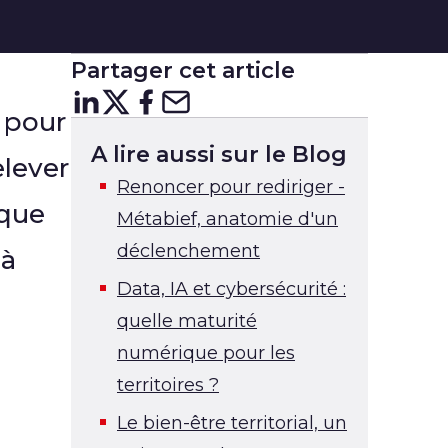
Partager cet article
Partager sur
Partager sur
Partager sur
Partager sur Courr
LinkedIn
X
Facebo
x pour
A lire aussi sur le Blog
elever
Renoncer pour rediriger -
ique
Métabief, anatomie d'un
déclenchement
 à
Data, IA et cybersécurité :
quelle maturité
numérique pour les
territoires ?
Le bien-être territorial, un