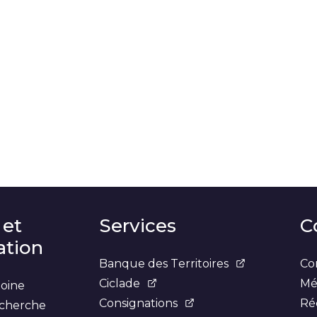
 et
Services
C
tion
Banque des Territoires
Co
Ciclade
Mé
moine
Consignations
Ré
recherche