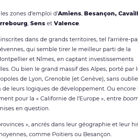
, les zones d’emploi d’
Amiens
,
Besançon,
Cavail
rrebourg
,
Sens
et
Valence
.
scrites dans de grands territoires, tel l’arrière-p
vennes, qui semble tirer le meilleur parti de la
ntpellier et Nîmes, en captant investissements
les. Ou bien le grand massif des Alpes, porté par 
opoles de Lyon, Grenoble (et Genève), sans oublie
on de leurs logiques de développement. Ou encore 
ment pour la « Californie de l’Europe », entre
boo
mises en question.
 provinces », ancrés dans leur géographie et leur his
r moyennes, comme Poitiers ou Besançon.