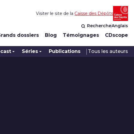
Visiter le site de la
Caisse des Dépôts
Recherche
Anglais
rands dossiers
Blog
Témoignages
CDscope
cast
Séries
Publications
Tous les auteurs