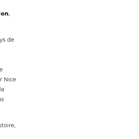
lon
,
ays de
le
r Nice
la
ms
toire,