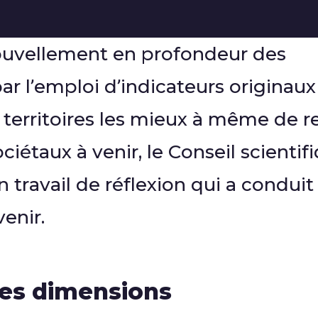
s
nouvellement en profondeur des
ar l’emploi d’indicateurs originau
 territoires les mieux à même de r
iétaux à venir, le Conseil scientif
travail de réflexion qui a conduit
venir.
des dimensions