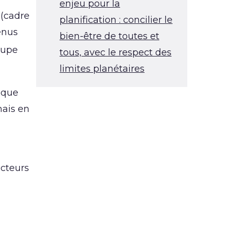
enjeu pour la
 (cadre
planification : concilier le
enus
bien-être de toutes et
oupe
tous, avec le respect des
limites planétaires
haque
mais en
acteurs