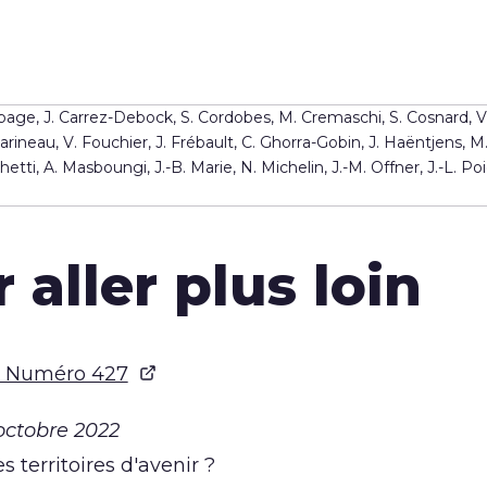
epage, J. Carrez-Debock, S. Cordobes, M. Cremaschi, S. Cosnard, V
ineau, V. Fouchier, J. Frébault, C. Ghorra-Gobin, J. Haëntjens, M.C
ti, A. Masboungi, J.-B. Marie, N. Michelin, J.-M. Offner, J.-L. Poi
 aller plus loin
- Numéro 427
ctobre 2022
s territoires d'avenir ?