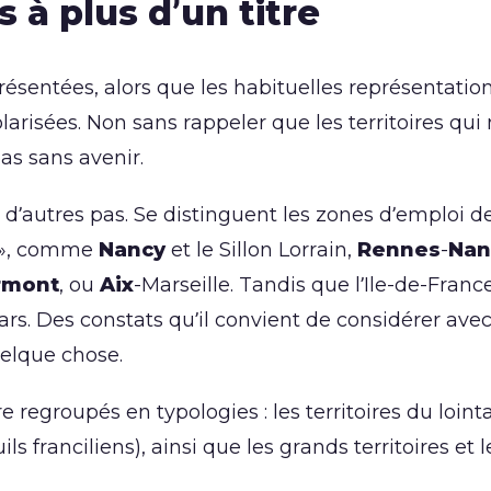
 à plus d’un titre
ésentées, alors que les habituelles représentatio
risées. Non sans rappeler que les territoires qui 
as sans avenir.
d’autres pas. Se distinguent les zones d’emploi d
ns », comme
Nancy
et le Sillon Lorrain,
Rennes
-
Nan
rmont
, ou
Aix
-Marseille. Tandis que l’Ile-de-France
rs. Des constats qu’il convient de considérer ave
uelque chose.
e regroupés en typologies : les territoires du loint
s franciliens), ainsi que les grands territoires et l