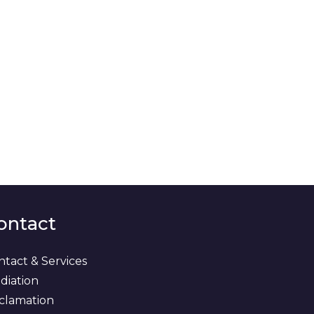
ontact
ntact & Services
diation
clamation