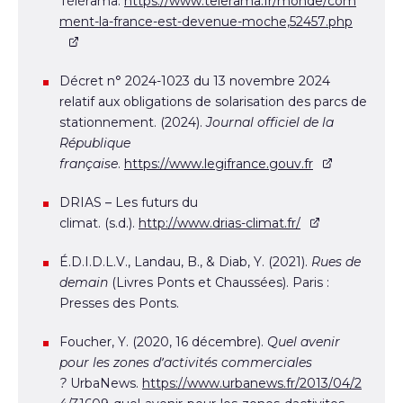
Télérama.
https://www.telerama.fr/monde/com
ment-la-france-est-devenue-moche,52457.php
Décret n° 2024-1023 du 13 novembre 2024
relatif aux obligations de solarisation des parcs de
stationnement. (2024).
Journal officiel de la
République
française
.
https://www.legifrance.gouv.fr
DRIAS – Les futurs du
climat. (s.d.).
http://www.drias-climat.fr/
É.D.I.D.L.V., Landau, B., & Diab, Y. (2021).
Rues de
demain
(Livres Ponts et Chaussées). Paris :
Presses des Ponts.
Foucher, Y. (2020, 16 décembre).
Quel avenir
pour les zones d’activités commerciales
?
UrbaNews.
https://www.urbanews.fr/2013/04/2