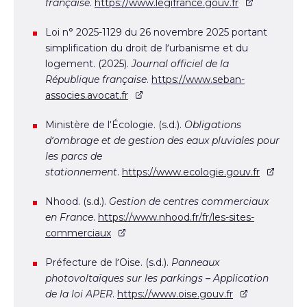
française
.
https://www.legifrance.gouv.fr
Loi n° 2025-1129 du 26 novembre 2025 portant
simplification du droit de l’urbanisme et du
logement. (2025).
Journal officiel de la
République française
.
https://www.seban-
associes.avocat.fr
Ministère de l’Écologie. (s.d.).
Obligations
d’ombrage et de gestion des eaux pluviales pour
les parcs de
stationnement
.
https://www.ecologie.gouv.fr
Nhood. (s.d.).
Gestion de centres commerciaux
en France
.
https://www.nhood.fr/fr/les-sites-
commerciaux
Préfecture de l’Oise. (s.d.).
Panneaux
photovoltaïques sur les parkings – Application
de la loi APER
.
https://www.oise.gouv.fr