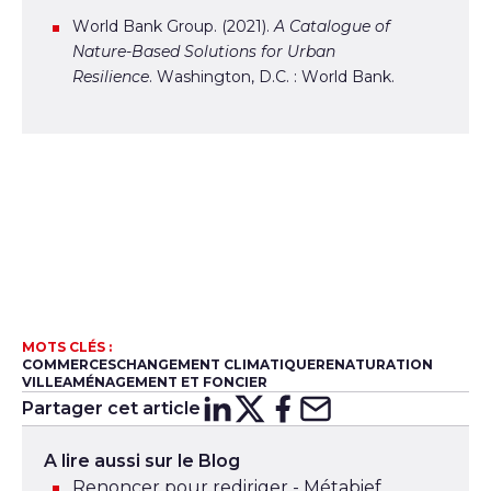
World Bank Group. (2021).
A Catalogue of
Nature-Based Solutions for Urban
Resilience
. Washington, D.C. : World Bank.
MOTS CLÉS :
COMMERCES
CHANGEMENT CLIMATIQUE
RENATURATION
VILLE
AMÉNAGEMENT ET FONCIER
Partager cet article
Partager sur
Partager sur
Partager su
Partager s
Lin
X
A lire aussi sur le Blog
Renoncer pour rediriger - Métabief,