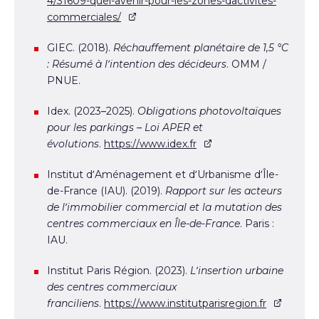
4/31609-quel-avenir-pour-les-zones-dactivites-
commerciales/
GIEC. (2018).
Réchauffement planétaire de 1,5 °C
: Résumé à l’intention des décideurs
. OMM /
PNUE.
Idex. (2023–2025).
Obligations photovoltaïques
pour les parkings – Loi APER et
évolutions
.
https://www.idex.fr
Institut d’Aménagement et d’Urbanisme d’Île-
de-France (IAU). (2019).
Rapport sur les acteurs
de l’immobilier commercial et la mutation des
centres commerciaux en Île-de-France
. Paris :
IAU.
Institut Paris Région. (2023).
L’insertion urbaine
des centres commerciaux
franciliens
.
https://www.institutparisregion.fr