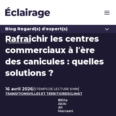
Naviga
Ouvrir
Blog Regard(s) d'expert(s)
Rafraîchir les centres
Tous les articles
commerciaux à l’ère
des canicules : quelles
solutions ?
16 avril 2026
TEMPS DE LECTURE 6 MIN
Date de publication
TRANSITIONS
VILLES ET TERRITOIRES
CLIMAT
©Rita
Akiki
dit
Mazraani