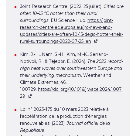
Joint Research Centre. (2022, 25 juillet).
Cities are
often 10–15 °C hotter than their rural
surroundings
. EU Science Hub.
https://joint-
research-centre.ec.europa.eu/jrc-news-and-
updates/cities-are-often-10-15-degc-hotter-their-
rural-surroundings-2022-07-25_en
Kim, J.-H., Nam, S.-H., Kim, M.-K., Serrano-
Notivoli, R., & Tejedor, E. (2024).
The 2022 record-
high heat waves over southwestern Europe and
their underlying mechanism
. Weather and
Climate Extremes, 46,
100729.
https://doi.org/10.1016/j.wace.2024.1007
29
Loi n° 2023-175 du 10 mars 2023 relative à
l’accélération de la production d’énergies
renouvelables. (2023).
Journal officiel de la
République