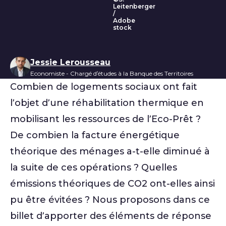
Immeuble en cours de réhab
Leitenberger
/
Adobe
stock
Liste des auteurs
Jessie Lerousseau
Economiste - Chargé d’études à la Banque des Territoires
Combien de logements sociaux ont fait
l’objet d’une réhabilitation thermique en
mobilisant les ressources de l’Eco-Prêt ?
De combien la facture énergétique
théorique des ménages a-t-elle diminué à
la suite de ces opérations ? Quelles
émissions théoriques de CO2 ont-elles ainsi
pu être évitées ? Nous proposons dans ce
billet d’apporter des éléments de réponse