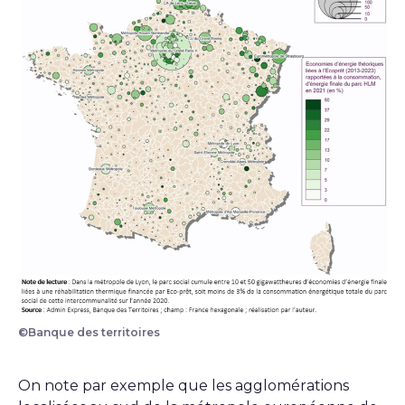
©Banque des territoires
Carte de France sur la Réhabilitation thermique
On note par exemple que les agglomérations