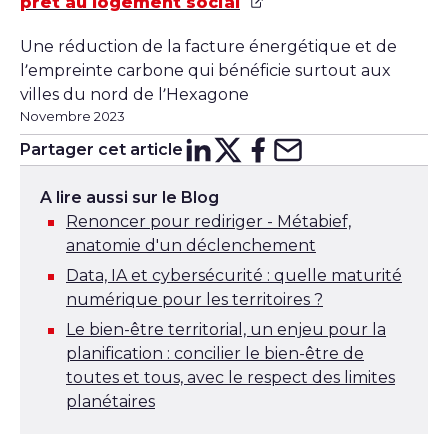
prêt au logement social
Une réduction de la facture énergétique et de
l’empreinte carbone qui bénéficie surtout aux
villes du nord de l’Hexagone
Novembre 2023
Partager cet article
Partager sur
Partager sur
Partager su
Partager s
Lin
X
A lire aussi sur le Blog
Renoncer pour rediriger - Métabief,
anatomie d'un déclenchement
Data, IA et cybersécurité : quelle maturité
numérique pour les territoires ?
Le bien-être territorial, un enjeu pour la
planification : concilier le bien-être de
toutes et tous, avec le respect des limites
planétaires