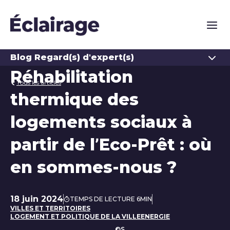
Naviga
Ouvrir
Blog Regard(s) d'expert(s)
Réhabilitation
Tous les articles
thermique des
logements sociaux à
partir de l’Eco-Prêt : où
en sommes-nous ?
18 juin 2024
TEMPS DE LECTURE 6MIN
Date de publication
VILLES ET TERRITOIRES
LOGEMENT ET POLITIQUE DE LA VILLE
ENERGIE
©S.