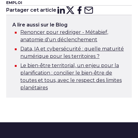
EMPLOI
Partager cet article
Partager sur
Partager sur
Partager su
Partager s
Lin
X
A lire aussi sur le Blog
Renoncer pour rediriger - Métabief,
anatomie d'un déclenchement
Data, IA et cybersécurité : quelle maturité
numérique pour les territoires ?
Le bien-être territorial, un enjeu pour la
planification : concilier le bien-être de
toutes et tous, avec le respect des limites
planétaires