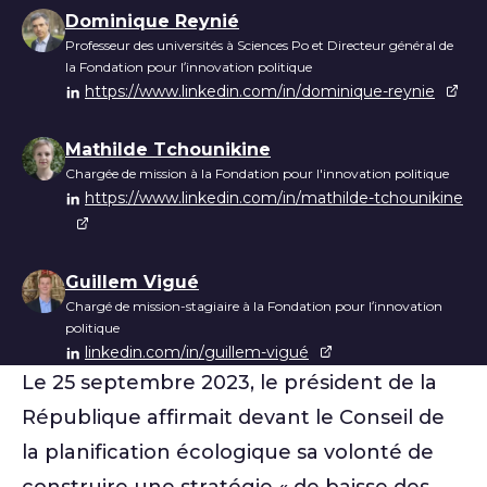
Liste des auteurs
Dominique Reynié
Professeur des universités à Sciences Po et Directeur général de
la Fondation pour l’innovation politique
https://www.linkedin.com/in/dominique-reynie
Mathilde Tchounikine
Chargée de mission à la Fondation pour l'innovation politique
https://www.linkedin.com/in/mathilde-tchounikine
Guillem Vigué
Chargé de mission-stagiaire à la Fondation pour l’innovation
politique
linkedin.com/in/guillem-vigué
Le 25 septembre 2023, le président de la
République affirmait devant le Conseil de
la planification écologique sa volonté de
construire une stratégie « de baisse des