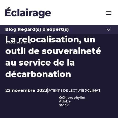
Naviga
Ouvrir
Blog Regard(s) d'expert(s)
La relocalisation, un
Tous les articles
outil de souveraineté
au service de la
décarbonation
22 novembre 2023
TEMPS DE LECTURE 5
CLIMAT
Date de publication
©Chlorophylle/
Adobe
stock