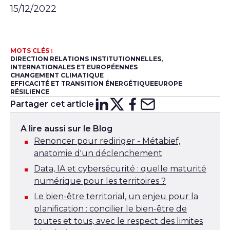
15/12/2022
MOTS CLÉS :
DIRECTION RELATIONS INSTITUTIONNELLES,
INTERNATIONALES ET EUROPÉENNES
CHANGEMENT CLIMATIQUE
EFFICACITÉ ET TRANSITION ÉNERGÉTIQUE
EUROPE
RÉSILIENCE
Partager cet article
Partager sur
Partager sur
Partager su
Partager s
Lin
X
A lire aussi sur le Blog
Renoncer pour rediriger - Métabief,
anatomie d'un déclenchement
Data, IA et cybersécurité : quelle maturité
numérique pour les territoires ?
Le bien-être territorial, un enjeu pour la
planification : concilier le bien-être de
toutes et tous, avec le respect des limites