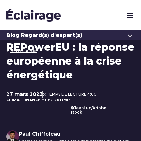
Naviga
Ouvrir
Blog Regard(s) d'expert(s)
REPowerEU : la réponse
Tous les articles
européenne à la crise
énergétique
27 mars 2023
TEMPS DE LECTURE 4:00
Date de publication
CLIMAT
FINANCE ET ÉCONOMIE
©JeanLuc/Adobe
stock
Liste des auteurs
Paul Chiffoleau
Chargé de mission Europe au sein de la direction des relations