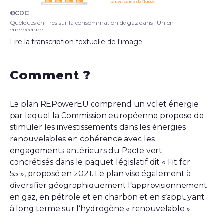
©CDC
Infographie REPowerEU consommation de gaz
Quelques chiffres sur la consommation de gaz dans l'Union
européenne
Lire la transcription textuelle de l'image
Comment ?
Le plan
REPowerEU
comprend un volet énergie
par lequel la Commission européenne propose de
stimuler les investissements dans les énergies
renouvelables en cohérence avec les
engagements antérieurs du Pacte vert
concrétisés dans le paquet législatif dit « Fit for
55 », proposé en 2021. Le plan vise également à
diversifier géographiquement l’approvisionnement
en gaz, en pétrole et en charbon et en s’appuyant
à long terme sur l’hydrogène « renouvelable »