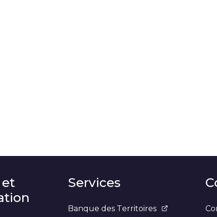
 et
Services
C
tion
Banque des Territoires
Co