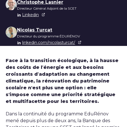
Liste des auteurs
Christophe Lasnier
Directeur Général Adjoint de la SCET
Linkedin
Nicolas Turcat
Directeur du programme ÉDURÉNOV
linkedin.com/nicolasturcat/
Face à la transition écologique, à la hausse
des coûts de l’énergie et aux besoins
croissants d’adaptation au changement
climatique, la rénovation du patrimoine
scolaire n'est plus une option : elle
s'impose comme une priorité stratégique
et multifacette pour les territoires.
Dans la continuité du programme EduRénov
mené depuis plus de deux ans, la Banque des