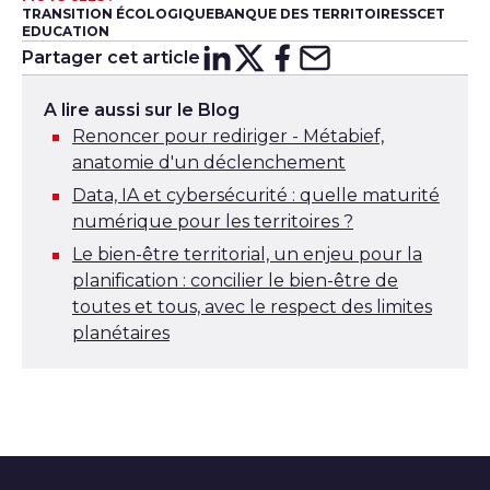
TRANSITION ÉCOLOGIQUE
BANQUE DES TERRITOIRES
SCET
EDUCATION
Partager cet article
Partager sur
Partager sur
Partager su
Partager s
Lin
X
A lire aussi sur le Blog
Renoncer pour rediriger - Métabief,
anatomie d'un déclenchement
Data, IA et cybersécurité : quelle maturité
numérique pour les territoires ?
Le bien-être territorial, un enjeu pour la
planification : concilier le bien-être de
toutes et tous, avec le respect des limites
planétaires