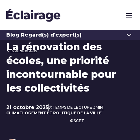
Naviga
Ouvrir
Blog Regard(s) d'expert(s)
La rénovation des
Tous les articles
écoles, une priorité
incontournable pour
les collectivités
21 octobre 2025
TEMPS DE LECTURE 3MIN
Date de publication
CLIMAT
LOGEMENT ET POLITIQUE DE LA VILLE
©SCET