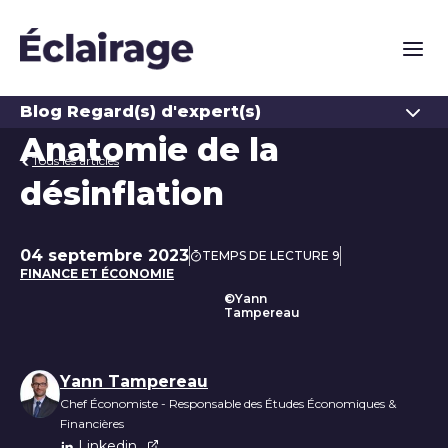
Naviga
Ouvrir
Blog Regard(s) d'expert(s)
Anatomie de la
Tous les articles
désinflation
04 septembre 2023
TEMPS DE LECTURE 9
Date de publication
FINANCE ET ÉCONOMIE
©Yann
Le panier représentatif
Tampereau
Liste des auteurs
Yann Tampereau
Chef Économiste - Responsable des Études Économiques &
Financières
Linkedin