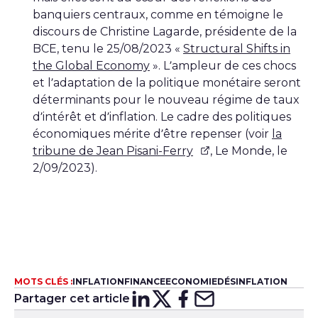
banquiers centraux, comme en témoigne le
discours de Christine Lagarde, présidente de la
BCE, tenu le 25/08/2023 «
Structural Shifts in
the Global Economy
». L’ampleur de ces chocs
et l’adaptation de la politique monétaire seront
déterminants pour le nouveau régime de taux
d’intérêt et d’inflation. Le cadre des politiques
économiques mérite d’être repenser (voir
la
tribune de Jean Pisani-Ferry
, Le Monde, le
2/09/2023).
MOTS CLÉS :
INFLATION
FINANCE
ECONOMIE
DÉSINFLATION
Partager cet article
Partager sur
Partager sur
Partager su
Partager s
Lin
X