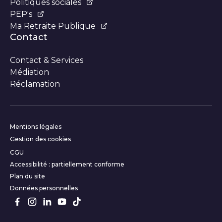
Politiques sociales
PEP's
Ma Retraite Publique
Contact
Contact & Services
Médiation
Réclamation
Informations complémentair
Mentions légales
Gestion des cookies
CGU
Accessibilité : partiellement conforme
Plan du site
Données personnelles
Suivez-nous sur les réseaux s
Facebook
Instagram
LinkedIn
Youtube
TikTok