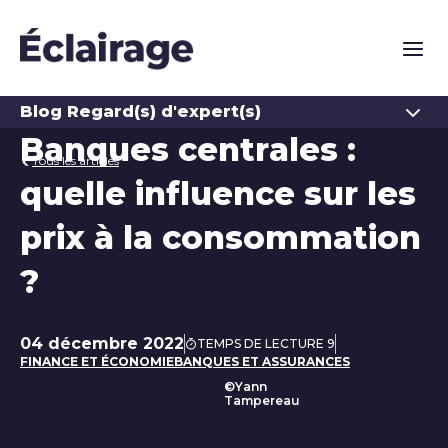
Naviga
Ouvrir
Blog Regard(s) d'expert(s)
Banques centrales :
Tous les articles
quelle influence sur les
prix à la consommation
?
04 décembre 2022
TEMPS DE LECTURE 9
Date de publication
FINANCE ET ÉCONOMIE
BANQUES ET ASSURANCES
©Yann
Tampereau