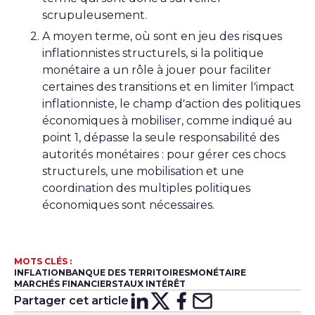
scrupuleusement.
A moyen terme, où sont en jeu des risques
inflationnistes structurels, si la politique
monétaire a un rôle à jouer pour faciliter
certaines des transitions et en limiter l’impact
inflationniste, le champ d’action des politiques
économiques à mobiliser, comme indiqué au
point 1, dépasse la seule responsabilité des
autorités monétaires : pour gérer ces chocs
structurels, une mobilisation et une
coordination des multiples politiques
économiques sont nécessaires.
MOTS CLÉS :
INFLATION
BANQUE DES TERRITOIRES
MONÉTAIRE
MARCHÉS FINANCIERS
TAUX INTÉRÊT
Partager cet article
Partager sur
Partager sur
Partager su
Partager s
Lin
X