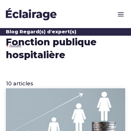
Naviga
Blog Regard(s) d'expert(s)
Fonction publique
Accueil
hospitalière
10 articles