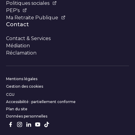
Politiques sociales
PEP's
Ma Retraite Publique
Contact
Contact & Services
Médiation
Réclamation
Informations complémentair
Mentions légales
Gestion des cookies
CGU
Accessibilité : partiellement conforme
Plan du site
Données personnelles
Suivez-nous sur les réseaux s
Facebook
Instagram
LinkedIn
Youtube
TikTok