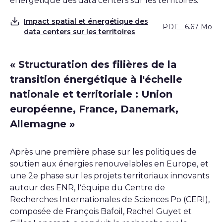
énergétique des data centers sur les territoires.
Impact spatial et énergétique des
PDF - 6.67 Mo
Télécharger
data centers sur les territoires
« Structuration des filières de la
transition énergétique à l'échelle
nationale et territoriale : Union
européenne, France, Danemark,
Allemagne »
Après une première phase sur les politiques de
soutien aux énergies renouvelables en Europe, et
une 2e phase sur les projets territoriaux innovants
autour des ENR, l’équipe du Centre de
Recherches Internationales de Sciences Po (CERI),
composée de François Bafoil, Rachel Guyet et