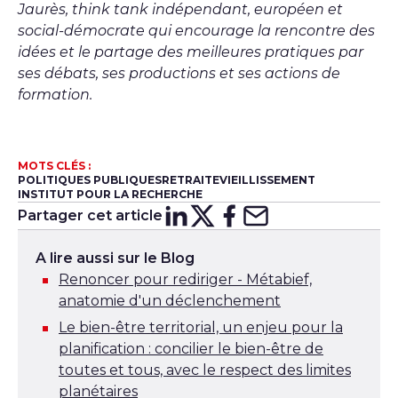
Jaurès, think tank indépendant, européen et
social-démocrate qui encourage la rencontre des
idées et le partage des meilleures pratiques par
ses débats, ses productions et ses actions de
formation.
MOTS CLÉS :
POLITIQUES PUBLIQUES
RETRAITE
VIEILLISSEMENT
INSTITUT POUR LA RECHERCHE
Partager cet article
Partager sur
Partager sur
Partager su
Partager s
Lin
X
A lire aussi sur le Blog
Renoncer pour rediriger - Métabief,
anatomie d'un déclenchement
Le bien-être territorial, un enjeu pour la
planification : concilier le bien-être de
toutes et tous, avec le respect des limites
planétaires