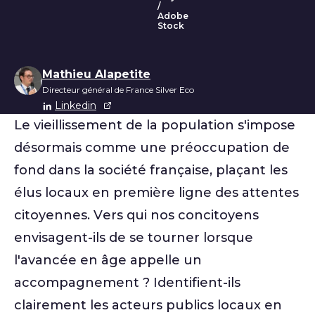
/
Adobe
Stock
Liste des auteurs
Mathieu Alapetite
Directeur général de France Silver Eco
Linkedin
Le vieillissement de la population s'impose
désormais comme une préoccupation de
fond dans la société française, plaçant les
élus locaux en première ligne des attentes
citoyennes. Vers qui nos concitoyens
envisagent-ils de se tourner lorsque
l'avancée en âge appelle un
accompagnement ? Identifient-ils
clairement les acteurs publics locaux en