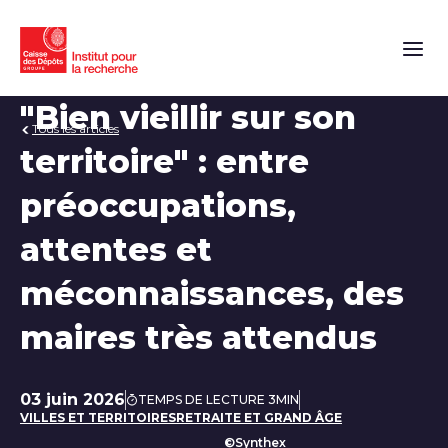
Naviga
"Bien vieillir sur son
Tous les articles
territoire" : entre
préoccupations,
attentes et
méconnaissances, des
maires très attendus
03 juin 2026
TEMPS DE LECTURE 3MIN
Date de publication
VILLES ET TERRITOIRES
RETRAITE ET GRAND ÂGE
©Synthex