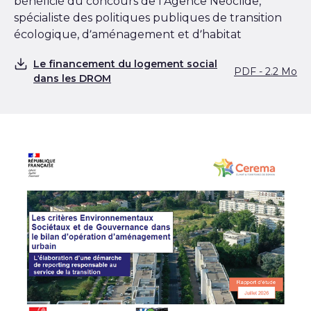
bénéficié du concours de l’Agence Neoclide,
spécialiste des politiques publiques de transition
écologique, d’aménagement et d’habitat
Le financement du logement social
PDF - 2.2 Mo
Télécharger
dans les DROM