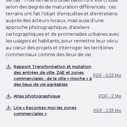
de cas’’. Trois terrains d’observation ont été choisis
selon des degrés de maturation différenciés : ces
terrains ont fait l’objet d’enquêtes et d’entretiens
auprès des acteurs locaux, mais aussi d’une
approche photographique, d’ateliers
cartographiques et de promenades urbaines avec
les usagers et habitants, pour remettre leur vécu
au cœur des projets et interroger les territoires
commerciaux comme des lieux de vie.
Rapport Transformation et mutation
des entrées de ville, ZAE et zones
PDF - 5.03 Mo
Télécharger
commerciales : de la ville « moche » à
des lieux de vie agréables
Atlas photographique
PDF - 2 Mo
Télécharger
Lire « Racontez-moi les zones
PDF - 2.33 Mo
Télécharger
commerciales »