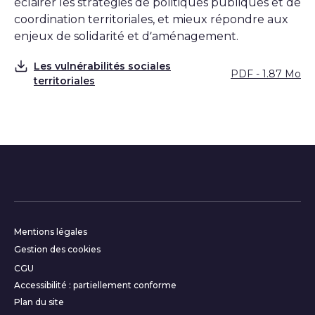
éclairer les stratégies de politiques publiques et de
coordination territoriales, et mieux répondre aux
enjeux de solidarité et d’aménagement.
Les vulnérabilités sociales
PDF - 1.87 Mo
Télécharger
territoriales
Informations complémentair
Mentions légales
Gestion des cookies
CGU
Accessibilité : partiellement conforme
Plan du site