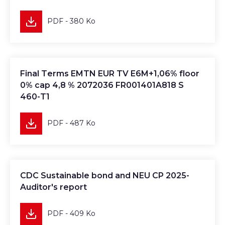
PDF - 380 Ko
Télécharger
Final Terms EMTN EUR TV E6M+1,06% floor
0% cap 4,8 % 2072036 FR001401A818 S
460-T1
PDF - 487 Ko
Télécharger
CDC Sustainable bond and NEU CP 2025-
Auditor's report
PDF - 409 Ko