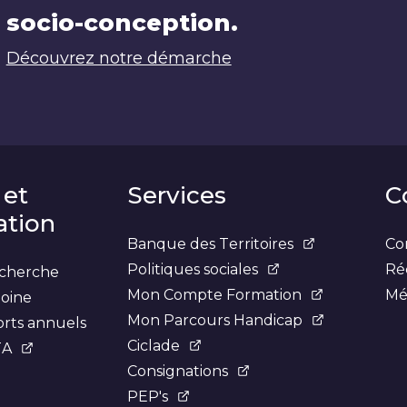
socio-conception.
Découvrez notre démarche
 et
Services
C
tion
Banque des Territoires
Con
Politiques sociales
Ré
recherche
Mon Compte Formation
Mé
moine
Mon Parcours Handicap
orts annuels
Ciclade
TA
Consignations
PEP's