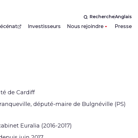
Recherche
Anglais
écénat
Investisseurs
Nous rejoindre
Presse
té de Cardiff
ranqueville, député-maire de Bulgnéville (PS)
abinet Euralia (2016-2017)
depuis juin 2017