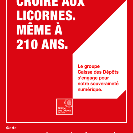
©cdc
Toujours croire aux licornes, même à 210 ans. Le gr